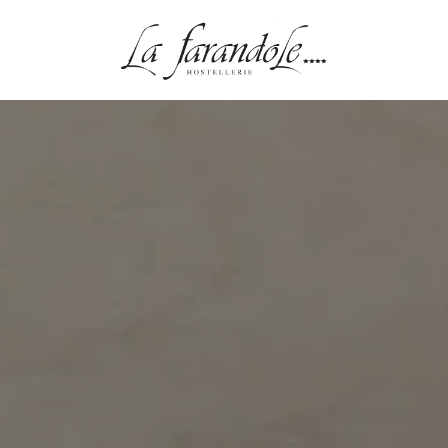
TEL
SENTATION
AMBRES
ERIE
RVICES
X ALENTOURS
ONTACT & ACCÈS