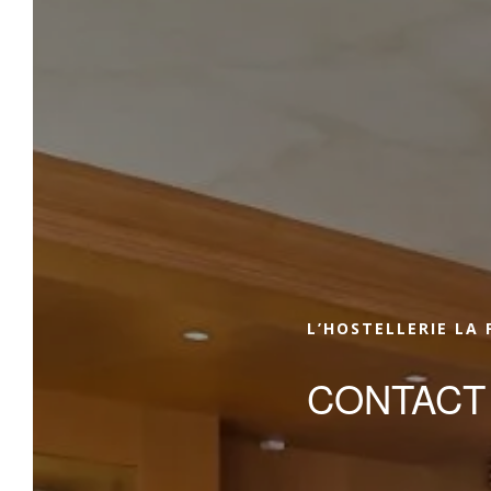
Réserver
Quelle que soit la raison de votre venue à
l'Hostellerie La Farandole, voyage d'affaires,
vacances au bord de mer, événement ou
week-end romantique, nous vous accueillons
chaleureusement. Hôtel aux prestations 4
étoiles, Spa parfaitement équipé et
Restaurants gourmands, nous avons pensé
L’HOSTELLERIE LA
à tout afin de vous proposer des séjours clés
en main à l'Hostellerie La Farandole!
CONTACT