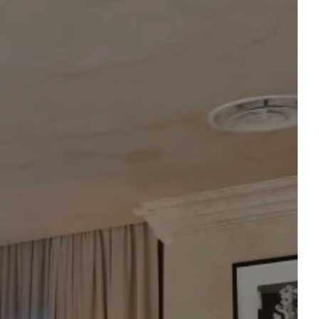
réserver le restaurant
 CHAMBRE
Départ
Départ
R