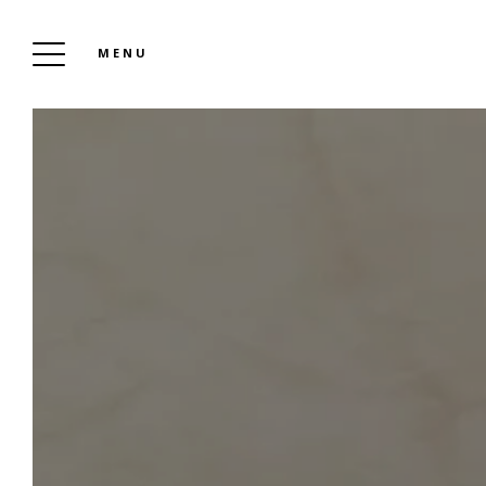
MENU
HO
PRÉ
CH
GAL
SE
AU
C
L’HOSTELLERIE LA FARANDOLE