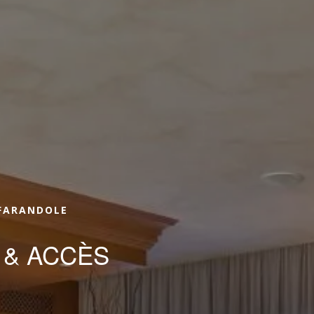
réserver une chambre
RÉSERVER UNE
Arrivée
Arrivée
 FARANDOLE
 & ACCÈS
RÉSERVE