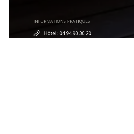
SÉM
ÉVÉ
RESTAURANTS & BAR
INFORMATIONS PRATIQUES
Hôtel : 04 94 90 30 20
SPA : 04 98 03 67 37
reservation@hostellerielafarandole.com
events@hostellerielafarandole.com
140 Chemin de la Plage,
83110 Sanary-sur-Mer
SUIVEZ NOUS SUR