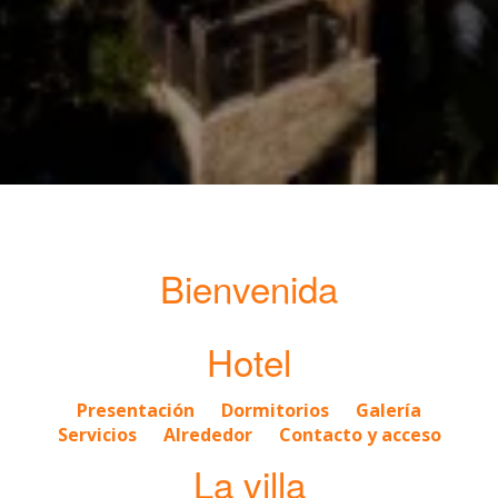
Bienvenida
Hotel
Presentación
Dormitorios
Galería
Servicios
Alrededor
Contacto y acceso
La villa