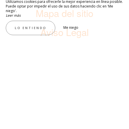
Utilizamos cookies para ofrecerle la mejor experiencia en línea posible.
Puede optar por impedir el uso de sus datos haciendo clic en 'Me
Mapa del sitio
niego'.
Leer más
Aviso Legal
Me niego
LO ENTIENDO
MEJORES TARIFAS GARANTIZADAS
RESERVAR AHORA !
Reserva tus vacaciones, tus fines de semana
románticos y tus estancias de negocios, en la web de
Hostellerie La Farandole, o directamente por teléfono,
¡y aprovecha las mejores condiciones!